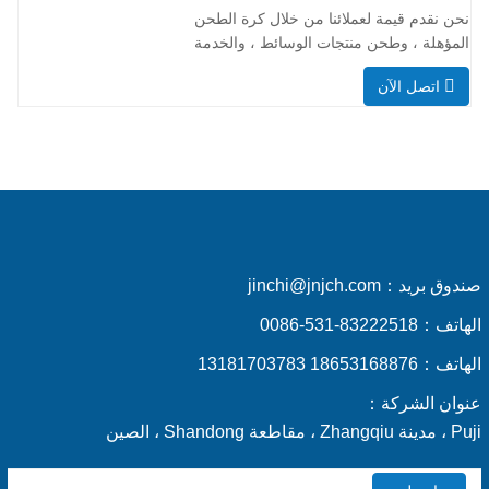
الجودة. علاوة على ذلك ، تم التصريح
نحن نقدم قيمة لعملائنا من خلال كرة الطحن
بمؤسسة أعمالنا
المؤهلة ، وطحن منتجات الوسائط ، والخدمة
المهنية والتسليم الذي يمكن الاعتماد عليه.
اتصل الآن
نتطلع إلى العمل معك! شركة Shandong
Jinchi Heavy Industry Combor Co. ، Ltd ،
هي الشركة المصنعة المحترفة لمنتجات
الطحن. المنتجات الرئيسية لشركتنا هي كرات
الصلب المزورة ، وتلقي
صندوق بريد：
jinchi@jnjch.com
الهاتف：
0086-531-83222518
الهاتف：
18653168876 13181703783
عنوان الشركة：
Puji ، مدينة Zhangqiu ، مقاطعة Shandong ، الصين