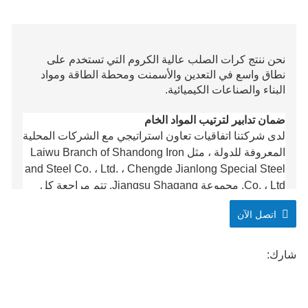
نحن ننتج كرات الصلب عالية الكروم التي تستخدم على
نطاق واسع في التعدين والأسمنت ومحطة الطاقة ومواد
البناء والصناعات الكيميائية.
ضمان تدابير لترتيب المواد الخام
لدى شركتنا اتفاقيات تعاون استراتيجي مع الشركات المحلية
المعروفة للدولة ، مثل Laiwu Branch of Shandong Iron
and Steel Co. ، Ltd. ، Chengde Jianlong Special Steel
Co. ، Ltd. مجموعة Jiangsu Shagang. تتم مراجعة كل
مرحلة من المرحلة من الطلب المادي إلى التفتيش المادي
اتصل الآن
والموافقة عليها من قبل الخبراء الفنيين ، ويحدده المدير
الفني أخيرًا بعد توقيعه وتأكيده من قبل الشخص المسؤول
ذي الصلة.
شارك:
تدابير ضمان أداء معدات الإنتاج
يتم إنتاج جميعها من خلال المعدات الأكثر تقدماً والمهنية ،
وتعاون مع موظفي العملية والجودة لفحص الجودة لإيجاد