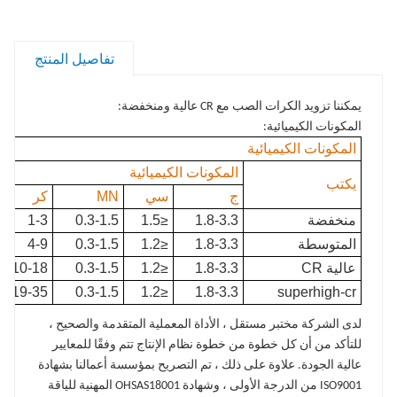
السجلات الأصلية لمختلف المعلمات في عملية الإنتاج ،
والتشغيل والإنتاج بما يتوافق مع متطلبات العملية
والمواصفات.
تفاصيل المنتج
التكنولوجيا العملية وضمان أداء فحص الجودة
قم بإعداد أخصائي عملية المشروع ومفتش الجودة ، وقم
يمكننا تزويد الكرات الصب مع CR عالية ومنخفضة:
بإعداد العملية وفقًا للمعلمات والمؤشرات المطلوبة بموجب
المكونات الكيميائية:
العقد والإشراف على تنفيذ العملية. يجب على مفتش الجودة
المكونات الكيميائية
تتبع وتسجيل كل معلمة في العملية بأكملها.
المكونات الكيميائية
يكتب
ج
سي
MN
كر
منخفضة
1.8-3.3
≤1.5
0.3-1.5
1-3
المتوسطة
1.8-3.3
≤1.2
0.3-1.5
4-9
عالية CR
1.8-3.3
≤1.2
0.3-1.5
10-18
19-35
0.3-1.5
≤1.2
1.8-3.3
superhigh-cr
لدى الشركة مختبر مستقل ، الأداة المعملية المتقدمة والصحيح ،
للتأكد من أن كل خطوة من خطوة نظام الإنتاج تتم وفقًا للمعايير
عالية الجودة. علاوة على ذلك ، تم التصريح بمؤسسة أعمالنا بشهادة
ISO9001 من الدرجة الأولى ، وشهادة OHSAS18001 المهنية للياقة