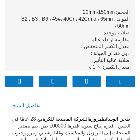
الحجم: 20mm-150mm
المواد: B2 ، B3 ، B6 ، 45#، 40Cr ، 42Crmo ، 65mn ،
60mn ،
صلابة موحدة
مقاومة ارتداء عالية.
معدل الكسر المنخفض ؛
دون فقدان الجولة ؛
صلابة عالية التأثير.
معدل الكسر: ＜ 1 ٪
الإنتاج السنوي أكثر من 100.000 تون.
تفاصيل المنتج
طحن الوسائط
مزورة
الشركة المصنعة للكرة
مع 28 عامًا في
الصين ، قدرة إنتاج سنوية قدرها 100000 طن. يتم تصدير
المنتجات إلى البرازيل والمكسيك وغانا وشيلي وبيرو وجنوب
إفريقيا ، كوت د 'إيفوار ، مالي ، موريتانيا ، الإكوادور ، الفلبين