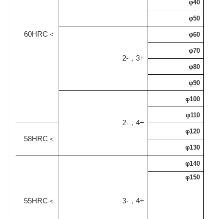
φ40
φ50
60HRC
＞
φ60
φ70
-2
+3
，
φ80
φ90
φ100
φ110
-2
+4
，
φ120
58HRC
＞
φ130
φ140
φ150
55HRC
-3
+4
＞
，