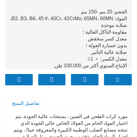
الحجم: 20 مم -150 مم
المواد: B2، B3، B6، 45 #، 40Cr، 42CrMo، 65MN، 60MN،
صلابة موحدة
مقاومة التآكل العالية ؛
معدل كسر منخفض
بدون خسارة الجولة ؛
صلابة عالية التأثير.
معدل الكسر: ＜ 1٪
الإنتاج السنوي أكثر من 100.000 طن.
تفاصيل المنتج
مورد كرات الطحن في الصين ، بمنتجات عالية الجودة. يتم
اختيار المواد الخام من الفولاذ الخاص عالي الجودة الذي
تنتجه مصانع الصلب الوطنية الكبيرة والمعروفة جيدًا ، ويتم
اختبار المواد الخام بدقة من حيث الجودة ، مثل الصلابة