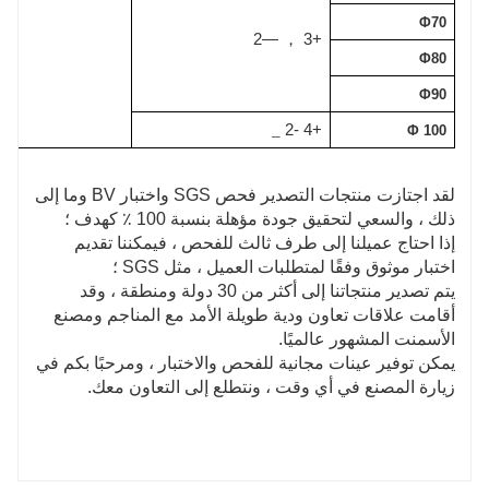
Φ70
—2
+3
，
Φ80
Φ90
-2
+4
_
Φ 100
لقد اجتازت منتجات التصدير فحص SGS واختبار BV وما إلى
ذلك ، والسعي لتحقيق جودة مؤهلة بنسبة 100 ٪ كهدف ؛
إذا احتاج عميلنا إلى طرف ثالث للفحص ، فيمكننا تقديم
اختبار موثوق وفقًا لمتطلبات العميل ، مثل SGS ؛
يتم تصدير منتجاتنا إلى أكثر من 30 دولة ومنطقة ، وقد
أقامت علاقات تعاون ودية طويلة الأمد مع المناجم ومصنع
الأسمنت المشهور عالميًا.
يمكن توفير عينات مجانية للفحص والاختبار ، ومرحبًا بكم في
زيارة المصنع في أي وقت ، ونتطلع إلى التعاون معك.