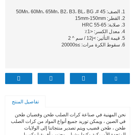
1. الصف: 45 #، 50Mn، 60Mn، 65Mn، B2، B3، BL، BG
2. القطر: 15mm-150mm
3. صلابة: HRC 55-65
4. معدل الكسر: <1٪
5. قيمة التأثير: >12j / سم ^ 2
6. سقوط الكرة مرات: ≥20000s
تفاصيل المنتج
نحن المهنية في صناعة كرات الصلب طحن وقضبان طحن
في الصين ، ويمكن توريد جميع أنواع المواد من كرات الصلب
طحن ، طحن قضيب ويتم
تصدير منتجاتنا إلى الولايات
المتحدة الأمريكية وكندا وشيلي وجنوب أفريقيا وكوريا