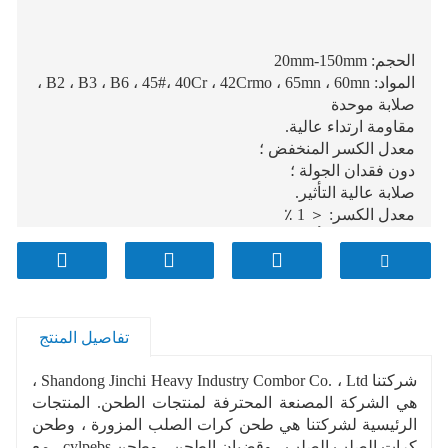
الحجم: 20mm-150mm
المواد: B2 ، B3 ، B6 ، 45#، 40Cr ، 42Crmo ، 65mn ، 60mn ،
صلابة موحدة
مقاومة ارتداء عالية.
معدل الكسر المنخفض ؛
دون فقدان الجولة ؛
صلابة عالية التأثير.
معدل الكسر: ＜ 1 ٪
الإنتاج السنوي أكثر من 100.000 تون.
تفاصيل المنتج
شركتنا Shandong Jinchi Heavy Industry Combor Co. ، Ltd ،
هي الشركة المصنعة المحترفة لمنتجات الطحن. المنتجات
الرئيسية لشركتنا هي طحن كرات الصلب المزورة ، وطحن
كرات الصلب الصلب ، وقضبان الطحن ، وطحن cylpebs ، مع