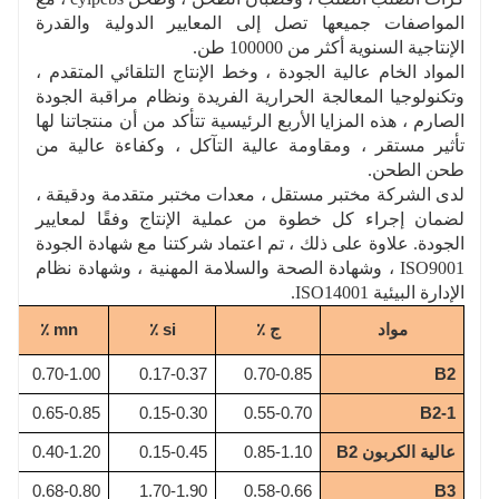
المواصفات جميعها تصل إلى المعايير الدولية والقدرة
الإنتاجية السنوية أكثر من 100000 طن.
المواد الخام عالية الجودة ، وخط الإنتاج التلقائي المتقدم ،
وتكنولوجيا المعالجة الحرارية الفريدة ونظام مراقبة الجودة
الصارم ، هذه المزايا الأربع الرئيسية تتأكد من أن منتجاتنا لها
تأثير مستقر ، ومقاومة عالية التآكل ، وكفاءة عالية من
طحن الطحن.
لدى الشركة مختبر مستقل ، معدات مختبر متقدمة ودقيقة ،
لضمان إجراء كل خطوة من عملية الإنتاج وفقًا لمعايير
الجودة. علاوة على ذلك ، تم اعتماد شركتنا مع شهادة الجودة
ISO9001 ، وشهادة الصحة والسلامة المهنية ، وشهادة نظام
الإدارة البيئية ISO14001.
مواد
ج ٪
si ٪
mn ٪
5
0.70-1.00
0.17-0.37
0.70-0.85
B2
0
0.65-0.85
0.15-0.30
0.55-0.70
B2-1
عالية الكربون B2
0.85-1.10
0.15-0.45
0.40-1.20
5
0
0.68-0.80
1.70-1.90
0.58-0.66
B3